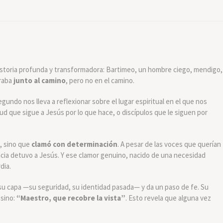
storia profunda y transformadora: Bartimeo, un hombre ciego, mendigo,
traba
junto al camino
, pero no en el camino.
undo nos lleva a reflexionar sobre el lugar espiritual en el que nos
d que sigue a Jesús por lo que hace, o discípulos que le siguen por
, sino que
clamó con determinación
. A pesar de las voces que querían
tencia detuvo a Jesús. Y ese clamor genuino, nacido de una necesidad
dia.
 su capa —su seguridad, su identidad pasada— y da un paso de fe. Su
 sino:
“Maestro, que recobre la vista”
. Esto revela que alguna vez