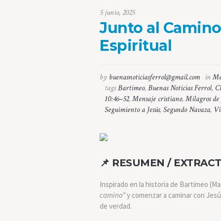
5 junio, 2025
Junto al Camino
Espiritual
by
buenasnoticiasferrol@gmail.com
in
Me
tags
Bartimeo
,
Buenas Noticias Ferrol
,
C
10:46–52
,
Mensaje cristiano
,
Milagros de 
Seguimiento a Jesús
,
Segundo Navaza
,
Vi
📌 RESUMEN / EXTRACT
Inspirado en la historia de Bartimeo (M
camino”
y comenzar a caminar con Jesús. 
de verdad.