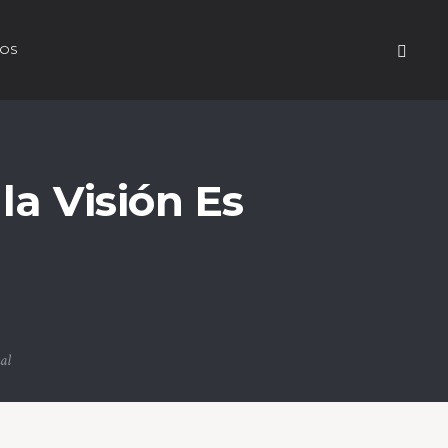
OS
a Visión Es
al