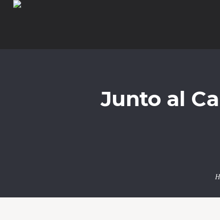
Junto al C
H