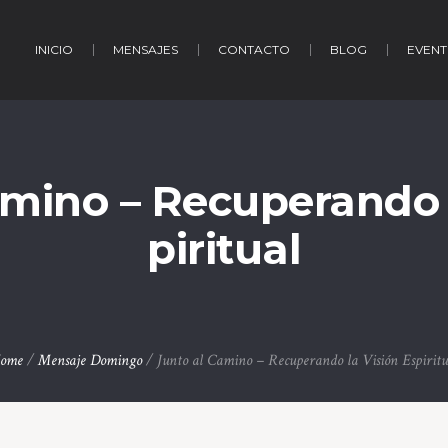
INICIO
MENSAJES
CONTACTO
BLOG
EVENT
amino – Recuperando l
piritual
ome
/
Mensaje Domingo
/
Junto al Camino – Recuperando la Visión Espiritu