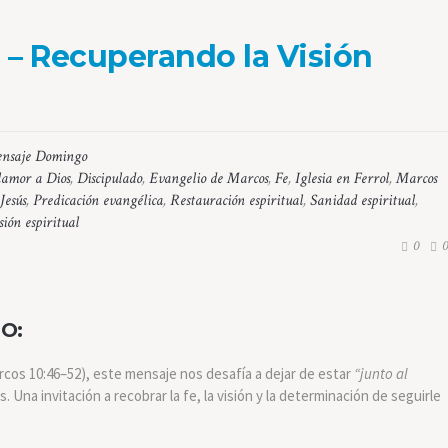
 – Recuperando la Visión
nsaje Domingo
lamor a Dios
,
Discipulado
,
Evangelio de Marcos
,
Fe
,
Iglesia en Ferrol
,
Marcos
Jesús
,
Predicación evangélica
,
Restauración espiritual
,
Sanidad espiritual
,
sión espiritual
0
0
O:
arcos 10:46–52), este mensaje nos desafía a dejar de estar
“junto al
Una invitación a recobrar la fe, la visión y la determinación de seguirle