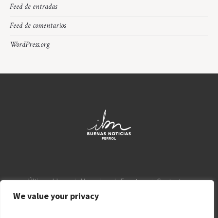
Feed de entradas
Feed de comentarios
WordPress.org
Últimos blogs
Mensajes
Eventos
Contacto
Aviso Legal
Política de privacidad
We value your privacy