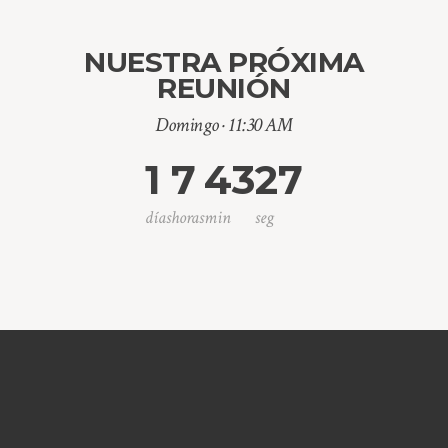
NUESTRA PRÓXIMA
REUNIÓN
Domingo · 11:30 AM
1
7
43
26
días
horas
min
seg