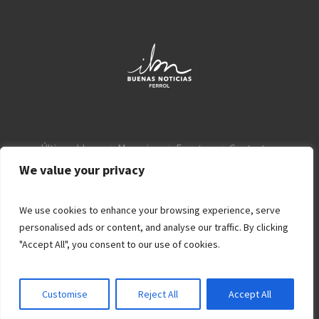
Últimos blogs
Mensajes
Eventos
Contacto
Aviso Legal
Política de privacidad
We value your privacy
We use cookies to enhance your browsing experience, serve
personalised ads or content, and analyse our traffic. By clicking
"Accept All", you consent to our use of cookies.
Customise
Reject All
Accept All
© 2026 Iglesia Buenas Noticias Ferrol