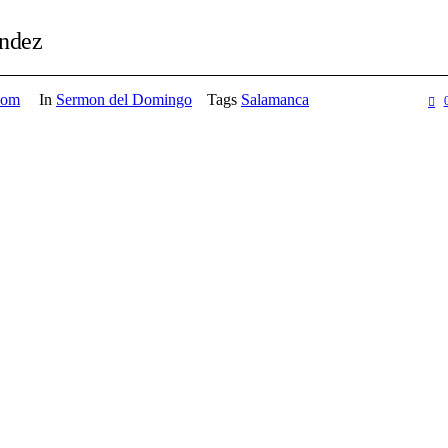
andez
com
In
Sermon del Domingo
Tags
Salamanca