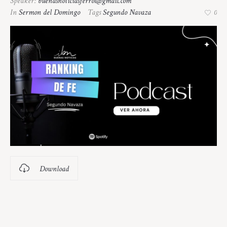
Speaker:
buenasnoticiasferrol@gmail.com
In
Sermon del Domingo
Tags
Segundo Navaza
0
Download