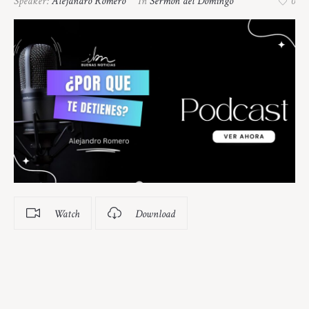
Speaker:
Alejandro Romero
In
Sermon del Domingo
0
Watch
Download