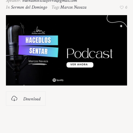
Speaker:
buenasnoticiasferrol@gmail.com
In
Sermon del Domingo
Tags
Marcos Navaza
0
Download