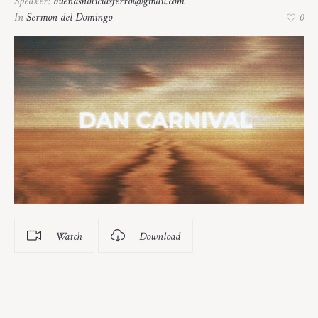
Speaker:
buenasnoticiasferrol@gmail.com
In
Sermon del Domingo
0
Watch
Download