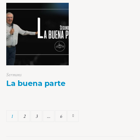
Sermons
La buena parte
1
2
3
…
6