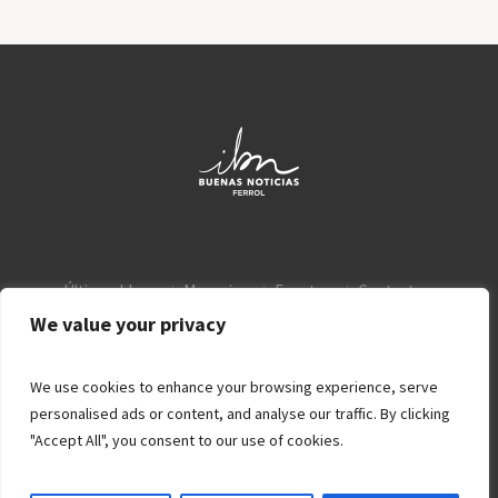
Últimos blogs
Mensajes
Eventos
Contacto
Aviso Legal
Política de privacidad
We value your privacy
We use cookies to enhance your browsing experience, serve
personalised ads or content, and analyse our traffic. By clicking
"Accept All", you consent to our use of cookies.