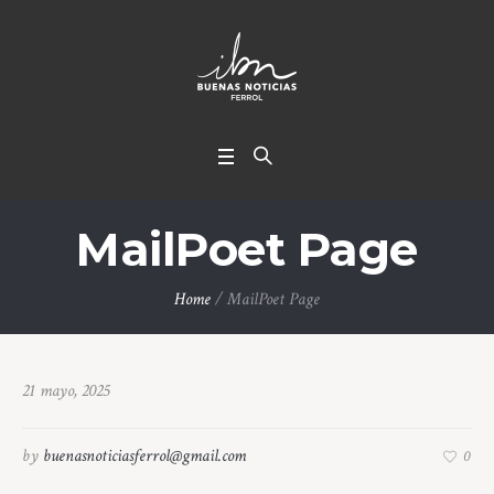
MailPoet Page
Home
/
MailPoet Page
21 mayo, 2025
by
buenasnoticiasferrol@gmail.com
0