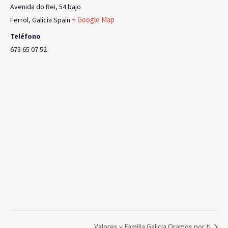
Avenida do Rei, 54 bajo
+ Google Map
Ferrol
,
Galicia
Spain
Teléfono
673 65 07 52
Valores y Familia Galicia Oramos por ti