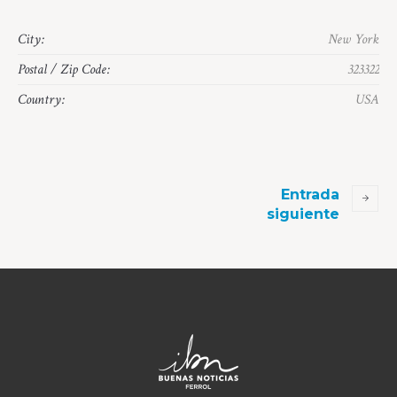
City:
New York
Postal / Zip Code:
323322
Country:
USA
Entrada
siguiente