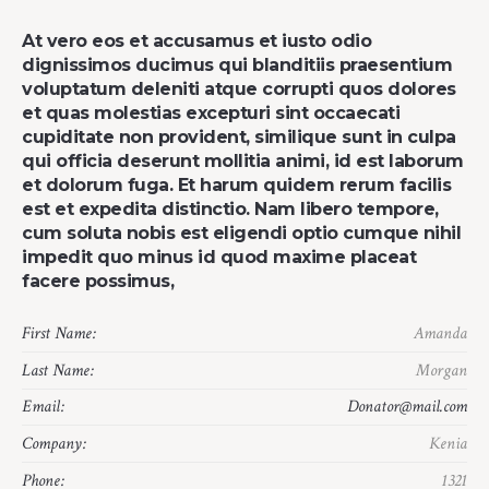
At vero eos et accusamus et iusto odio
dignissimos ducimus qui blanditiis praesentium
voluptatum deleniti atque corrupti quos dolores
et quas molestias excepturi sint occaecati
cupiditate non provident, similique sunt in culpa
qui officia deserunt mollitia animi, id est laborum
et dolorum fuga. Et harum quidem rerum facilis
est et expedita distinctio. Nam libero tempore,
cum soluta nobis est eligendi optio cumque nihil
impedit quo minus id quod maxime placeat
facere possimus,
First Name:
Amanda
Last Name:
Morgan
Email:
Donator@mail.com
Company:
Kenia
Phone:
1321