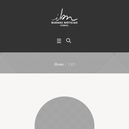
Home
/
1305